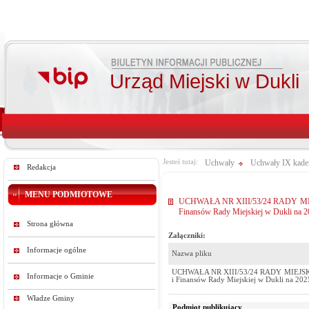
Urząd Miejski w Dukli
Jesteś tutaj:
Uchwały
Uchwały IX kade
Redakcja
MENU PODMIOTOWE
UCHWAŁA NR XIII/53/24 RADY MIEJSKI
Finansów Rady Miejskiej w Dukli na 2
Strona główna
Załączniki:
Informacje ogólne
Nazwa pliku
UCHWAŁA NR XIII/53/24 RADY MIEJSKIEJ 
Informacje o Gminie
i Finansów Rady Miejskiej w Dukli na 202
Władze Gminy
Podmiot publikujący