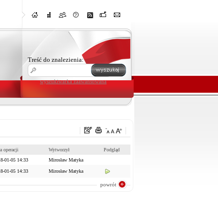
Treść do znalezienia:
wyszukiwarka zaawansowana
a operacji
Wytworzył
Podgląd
8-01-05 14:33
Mirosław Matyka
8-01-05 14:33
Mirosław Matyka
powrót