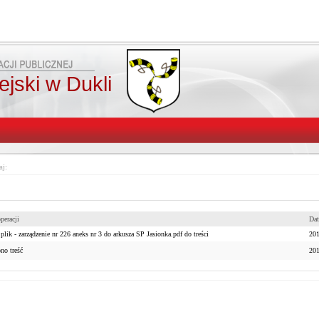
jski w Dukli
aj:
peracji
Dat
lik - zarządzenie nr 226 aneks nr 3 do arkusza SP Jasionka.pdf do treści
201
no treść
201