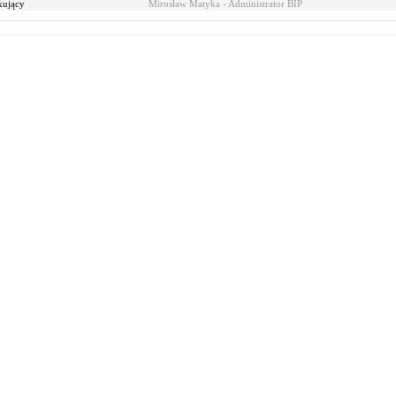
kujący
Mirosław Matyka - Administrator BIP