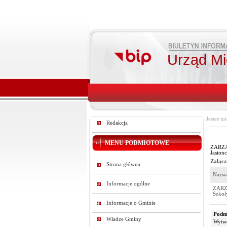
Urząd Mie
Jesteś tut
Redakcja
MENU PODMIOTOWE
ZARZĄD
Jasion
Załącz
Strona główna
Nazwa
Informacje ogólne
ZARZĄ
Szkoł
Informacje o Gminie
Podmi
Władze Gminy
Wytw