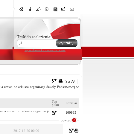
Treść do znalezienia:
wyszukiwarka zaawansowana
zmian do arkusza organizacji Szkoły Podstawowej w
Typ
Rozmiar
pliku
a zmian do arkusza organizacji
100935
powrot
2017-12-29 00:00