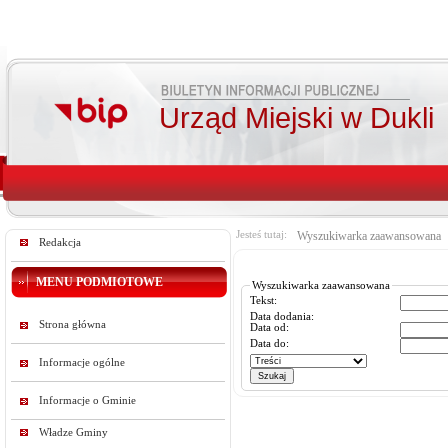
Urząd Miejski w Dukli
Jesteś tutaj:
Wyszukiwarka zaawansowana
Redakcja
MENU PODMIOTOWE
Wyszukiwarka zaawansowana
Tekst:
Data dodania:
Strona główna
Data od:
Data do:
Informacje ogólne
Informacje o Gminie
Władze Gminy