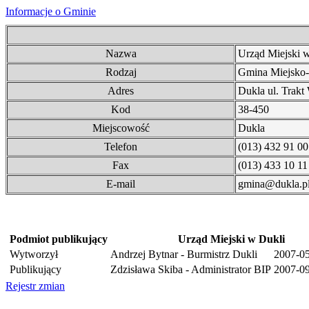
Informacje o Gminie
Nazwa
Urząd Miejski 
Rodzaj
Gmina Miejsko-
Adres
Dukla ul. Trakt
Kod
38-450
Miejscowość
Dukla
Telefon
(013) 432 91 00
Fax
(013) 433 10 11
E-mail
gmina@dukla.p
Podmiot publikujący
Urząd Miejski w Dukli
Wytworzył
Andrzej Bytnar - Burmistrz Dukli
2007-0
Publikujący
Zdzisława Skiba - Administrator BIP
2007-09
Rejestr zmian