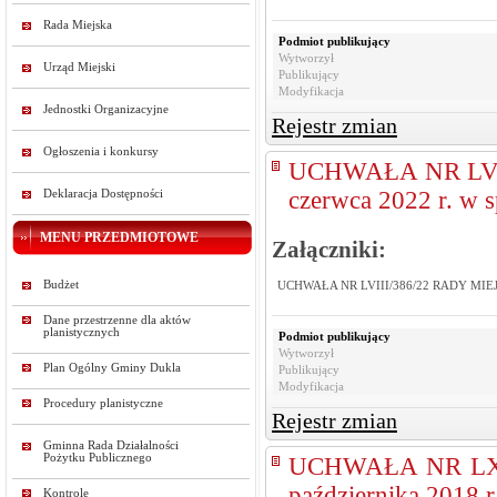
Rada Miejska
Podmiot publikujący
Wytworzył
Urząd Miejski
Publikujący
Modyfikacja
Jednostki Organizacyjne
Rejestr zmian
Ogłoszenia i konkursy
UCHWAŁA NR LVII
czerwca 2022 r. w 
Deklaracja Dostępności
MENU PRZEDMIOTOWE
Załączniki:
Budżet
UCHWAŁA NR LVIII/386/22 RADY MIEJSKI
Dane przestrzenne dla aktów
planistycznych
Podmiot publikujący
Wytworzył
Plan Ogólny Gminy Dukla
Publikujący
Modyfikacja
Procedury planistyczne
Rejestr zmian
Gminna Rada Działalności
Pożytku Publicznego
UCHWAŁA NR LXI
października 2018 
Kontrole