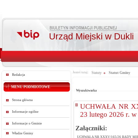
Urząd Miejski w Dukli
Jesteś tutaj:
Statuty
Statut Gminy
Redakcja
Od:
Do:
MENU PODMIOTOWE
Wyszukiwarka
Strona główna
UCHWAŁA NR XXX
Informacje ogólne
23 lutego 2026 r. 
Informacje o Gminie
Załączniki:
Władze Gminy
UCHWAŁA NR XXXV/165/26 RADY MIEJSKIE