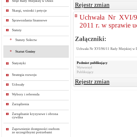
Sesje Rady Miejskiej w Dukli
Rejestr zmian
Skargi, wnioski i petycje
Uchwała Nr XVI/96
Sprawozdania finansowe
2011 r. w sprawie 
Statuty
Załączniki:
Statuty Sołectw
Uchwała Nr XVI/96/11 Rady Miejskiej w Du
Statut Gminy
Podmiot publikujący
Statystyki
Wytworzył
Publikujący
Strategia rozwoju
Rejestr zmian
Uchwały
Wybory i referenda
Zarządzenia
Zarządzanie kryzysowe i obrona
cywilna
Zapewnienie dostępności osobom
ze szczególnymi potrzebami