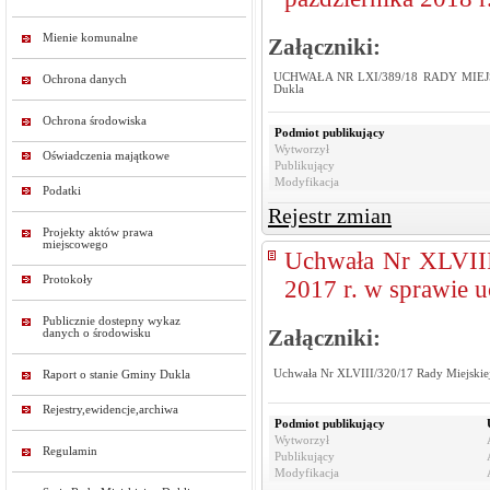
Mienie komunalne
Załączniki:
UCHWAŁA NR LXI/389/18 RADY MIEJSKIE
Ochrona danych
Dukla
Ochrona środowiska
Podmiot publikujący
Wytworzył
Oświadczenia majątkowe
Publikujący
Modyfikacja
Podatki
Rejestr zmian
Projekty aktów prawa
miejscowego
Uchwała Nr XLVIII/
Protokoły
2017 r. w sprawie 
Publicznie dostepny wykaz
Załączniki:
danych o środowisku
Uchwała Nr XLVIII/320/17 Rady Miejskiej
Raport o stanie Gminy Dukla
Rejestry,ewidencje,archiwa
Podmiot publikujący
Wytworzył
Regulamin
Publikujący
Modyfikacja