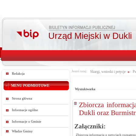
Urząd Miejski w Dukli
Jesteś tutaj:
Skargi, wnioski i petycje
Pe
Redakcja
Od:
Do:
MENU PODMIOTOWE
Wyszukiwarka
Strona główna
Zbiorcza informacj
Informacje ogólne
Dukli oraz Burmistr
Informacje o Gminie
Załączniki:
Władze Gminy
Zbiorcza informacja o petycjach rozpatrz