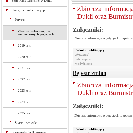
Sesje Rady Miejskiej w Dukli
Zbiorcza informacj
Skargi, wnioski i petycje
Dukli oraz Burmistr
Petycje
Załączniki:
Zbiorcza informacja o
rozpatrzonych petycjach
Zbiorcza informacja o petycjach rozpatrz
2019 rok
Podmiot publikujący
Wytworzył
2020 rok
Publikujący
Modyfikacja
2021 rok
Rejestr zmian
2022 rok
Zbiorcza informacj
2023 rok
Dukli oraz Burmistr
2024 rok
Załączniki:
2025 rok
Zbiorcza informacja o petycjach rozpatrz
Skargi i wnioski
Podmiot publikujący
Sprawozdania finansowe