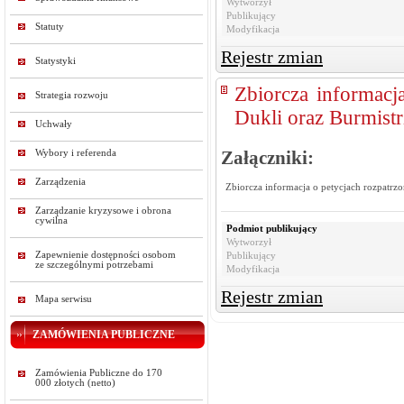
Wytworzył
Publikujący
Statuty
Modyfikacja
Rejestr zmian
Statystyki
Zbiorcza informacj
Strategia rozwoju
Dukli oraz Burmistr
Uchwały
Wybory i referenda
Załączniki:
Zarządzenia
Zbiorcza informacja o petycjach rozpatrz
Zarządzanie kryzysowe i obrona
cywilna
Podmiot publikujący
Wytworzył
Zapewnienie dostępności osobom
Publikujący
ze szczególnymi potrzebami
Modyfikacja
Rejestr zmian
Mapa serwisu
ZAMÓWIENIA PUBLICZNE
Zamówienia Publiczne do 170
000 złotych (netto)