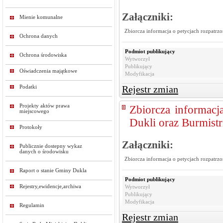
Załączniki:
Mienie komunalne
Zbiorcza informacja o petycjach rozpatrz
Ochrona danych
Podmiot publikujący
Ochrona środowiska
Wytworzył
Publikujący
Oświadczenia majątkowe
Modyfikacja
Rejestr zmian
Podatki
Projekty aktów prawa
Zbiorcza informacj
miejscowego
Dukli oraz Burmistr
Protokoły
Załączniki:
Publicznie dostepny wykaz
danych o środowisku
Zbiorcza informacja o petycjach rozpatrz
Raport o stanie Gminy Dukla
Podmiot publikujący
Rejestry,ewidencje,archiwa
Wytworzył
Publikujący
Modyfikacja
Regulamin
Rejestr zmian