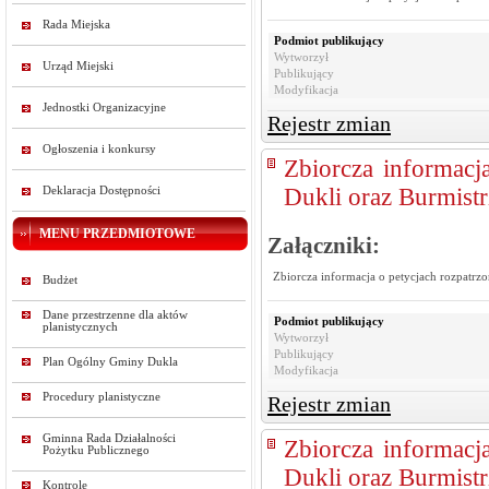
Rada Miejska
Podmiot publikujący
Wytworzył
Urząd Miejski
Publikujący
Modyfikacja
Jednostki Organizacyjne
Rejestr zmian
Ogłoszenia i konkursy
Zbiorcza informacj
Dukli oraz Burmistr
Deklaracja Dostępności
MENU PRZEDMIOTOWE
Załączniki:
Zbiorcza informacja o petycjach rozpatrz
Budżet
Dane przestrzenne dla aktów
Podmiot publikujący
planistycznych
Wytworzył
Publikujący
Plan Ogólny Gminy Dukla
Modyfikacja
Procedury planistyczne
Rejestr zmian
Gminna Rada Działalności
Zbiorcza informacj
Pożytku Publicznego
Dukli oraz Burmistr
Kontrole