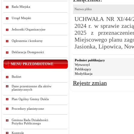
Rada Miejska
Nazwa pliku
UCHWAŁA NR XI/44/2
Urząd Miejski
2024 r. w sprawie zaci
Jednostki Organizacyjne
2025 z przeznaczenie
Miejscowego planu zago
Ogłoszenia i konkursy
Jasionka, Lipowica, No
Deklaracja Dostępności
Podmiot publikujący
MENU PRZEDMIOTOWE
Wytworzył
Publikujący
Modyfikacja
Budżet
Rejestr zmian
Dane przestrzenne dla aktów
planistycznych
Plan Ogólny Gminy Dukla
Procedury planistyczne
Gminna Rada Działalności
Pożytku Publicznego
Kontrole