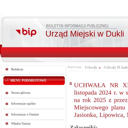
Urząd Miejski w Dukli
Jesteś tutaj:
Uchwały
Uchwały IX kade
Redakcja
MENU PODMIOTOWE
UCHWAŁA NR XI/
listopada 2024 r. w
Strona główna
na rok 2025 z przez
Informacje ogólne
Miejscowego planu 
Jasionka, Lipowica,
Informacje o Gminie
Władze Gminy
Załączniki: