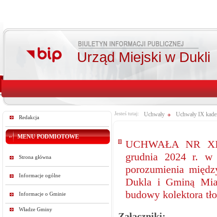
Urząd Miejski w Dukli
Jesteś tutaj:
Uchwały
Uchwały IX kade
Redakcja
MENU PODMIOTOWE
UCHWAŁA NR XII
grudnia 2024 r. w
Strona główna
porozumienia międz
Informacje ogólne
Dukla i Gminą Mias
budowy kolektora tło
Informacje o Gminie
Władze Gminy
Załączniki: