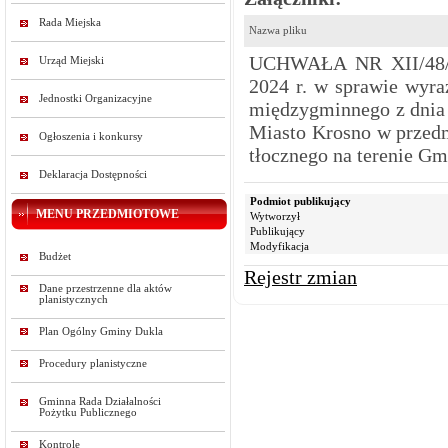
Rada Miejska
Nazwa pliku
UCHWAŁA NR XII/48/
Urząd Miejski
2024 r. w sprawie wyra
Jednostki Organizacyjne
międzygminnego z dnia
Miasto Krosno w przedm
Ogłoszenia i konkursy
tłocznego na terenie G
Deklaracja Dostępności
Podmiot publikujący
MENU PRZEDMIOTOWE
Wytworzył
Publikujący
Modyfikacja
Budżet
Rejestr zmian
Dane przestrzenne dla aktów
planistycznych
Plan Ogólny Gminy Dukla
Procedury planistyczne
Gminna Rada Działalności
Pożytku Publicznego
Kontrole