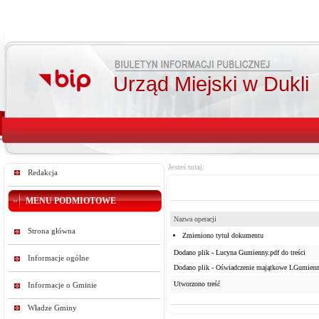
Urząd Miejski w Dukli
Jesteś tutaj:
Redakcja
MENU PODMIOTOWE
Nazwa operacji
Strona główna
Zmieniono tytuł dokumentu
Dodano plik - Lucyna Gumienny.pdf do treści
Informacje ogólne
Dodano plik - Oświadczenie majątkowe LGumienny
Utworzono treść
Informacje o Gminie
Władze Gminy