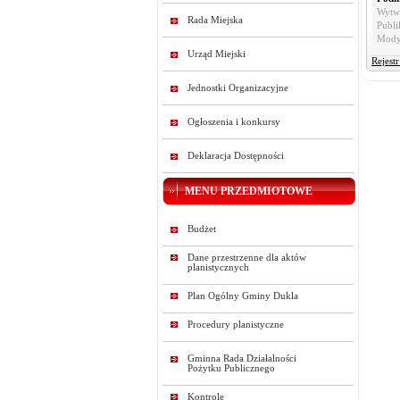
Wytw
Rada Miejska
Publi
Mody
Urząd Miejski
Rejest
Jednostki Organizacyjne
Ogłoszenia i konkursy
Deklaracja Dostępności
MENU PRZEDMIOTOWE
Budżet
Dane przestrzenne dla aktów
planistycznych
Plan Ogólny Gminy Dukla
Procedury planistyczne
Gminna Rada Działalności
Pożytku Publicznego
Kontrole