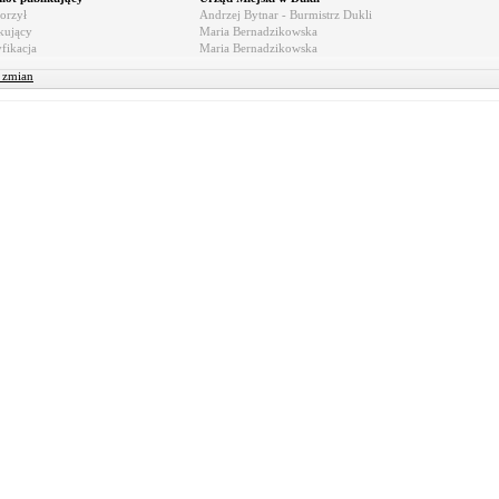
orzył
Andrzej Bytnar - Burmistrz Dukli
kujący
Maria Bernadzikowska
fikacja
Maria Bernadzikowska
r zmian