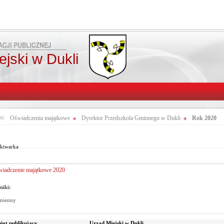
jski w Dukli
aj:
Oświadczenia majątkowe
Dyrektor Przedszkola Gminnego w Dukli
Rok 2020
Od:
Fraza:
Pasuje 
Do:
Treści archiwalne
kiwarka
iadczenie majątkowe 2020
niki:
mienny
iot publikujący
Urząd Miejski w Dukli