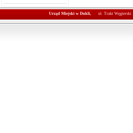
Urząd Miejski w Dukli,
ul. Trakt Węgierski