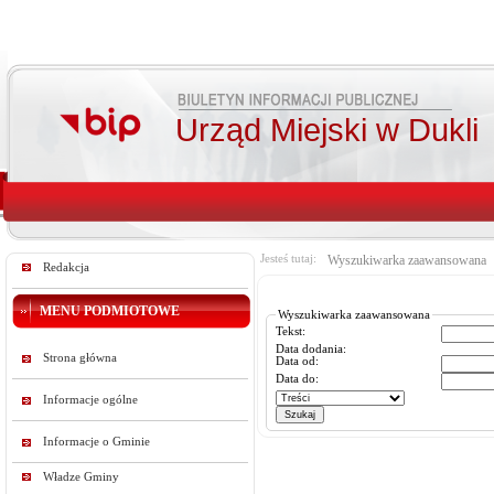
Urząd Miejski w Dukli
Jesteś tutaj:
Wyszukiwarka zaawansowana
Redakcja
MENU PODMIOTOWE
Wyszukiwarka zaawansowana
Tekst:
Data dodania:
Strona główna
Data od:
Data do:
Informacje ogólne
Informacje o Gminie
Władze Gminy