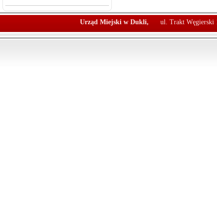
Urząd Miejski w Dukli,
ul. Trakt Węgierski