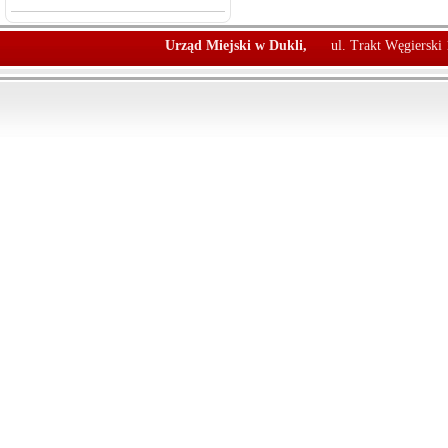
Urząd Miejski w Dukli,
ul. Trakt Węgierski