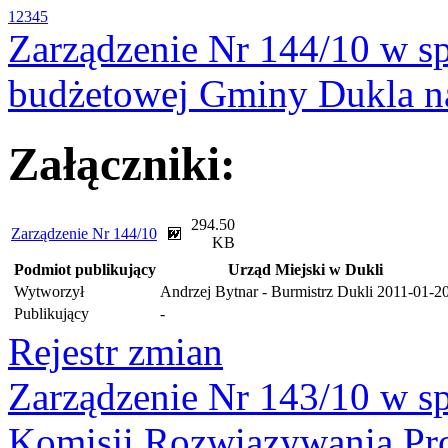
1
2
3
4
5
Zarządzenie Nr 144/10 w s
budżetowej Gminy Dukla n
Załączniki:
294.50
Zarządzenie Nr 144/10
KB
Podmiot publikujący
Urząd Miejski w Dukli
Wytworzył
Andrzej Bytnar - Burmistrz Dukli
2011-01-2
Publikujący
-
Rejestr zmian
Zarządzenie Nr 143/10 w s
Komisji Rozwiązywania P